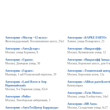
Автосервис «Мастер +12 вольт»
Автосервис «БАРКЕЛАВТО»
Железнодорожный, Носовихинское шоссе, 25к1
Химки, улица Пожарского, 25
Автосервис «АвтоДеларс»
Автосервис «Никрасофф»
Москва, улица Буракова, 8
Москва, Куликовская улица, 12
Автосервис «Ugauto»
Автосервис «Никрасофф Запад
Москва, Донецкая улица, 30
Москва, Боровское шоссе, дом 6 к
Автосервис «Гарант»
Автосервис «Технический цент
Мытищи, 1-ый Рупасовский переулок, 19
Москва, Березовая аллея, 12а
Автосервис «Land Rover и Jeep
Автосервис «All4car parts&servi
Первомайский»
Коммунарка
Москва, 9-я Парковая улица, 62с4
Автосервис «Twin-Motors»
Автосервис «РиКо»
Москва, улица Хлобыстова, 14к1
Москва, Лихоборская набережная, 3
Автосервис «HB Auto»
Автосервис «АвтоТехЦентр Барракуда»
Москва, Складочная улица, 6с27