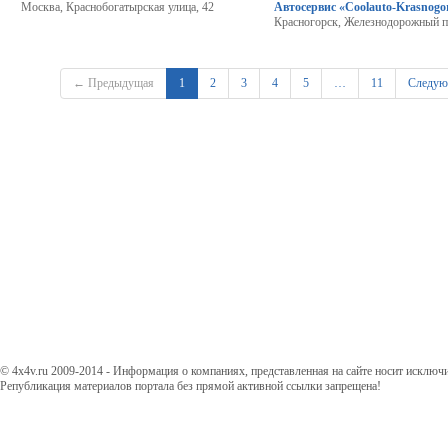
Москва, Краснобогатырская улица, 42
Автосервис «Coolauto-Krasnogo
Красногорск, Железнодорожный п
← Предыдущая
1
2
3
4
5
…
11
Следу
© 4x4v.ru 2009-2014 - Информация о компаниях, представленная на сайте носит исключ
Републикация материалов портала без прямой активной ссылки запрещена!