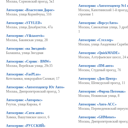
Москва, Сормовский проезд, 5к1
Автосервис «Автотехцентр №1 
Автосервис «Властелин Дорог»
Москва, Капотнинский 1-й проезд,
Москва, улица Корнейчука, 51б
строение 1
Автосервис «STYLED»
Автосервис «ВерсусАвто»
Москва, улица Декабристов, 47а
Москва, Самокатная улица, 3 дроб
1
Автосервис «Viktaservis»
Москва, Бакинская улица, 28
Автосервис «Стеллер»
Москва, улица Академика Скряби
Автосервис «на Звездной»
Балашиха, улица Звездная
Автосервис «QuickMADE»
Москва, Алтуфьевское шоссе, 24 
Автосервис «Сервис - BMW»
Москва, Верейская улица, 29с35
Автосервис «ПМ-авто»
Москва, Студеный проезд, 7б
Автосервис «FasPLus»
Котельники, микрорайон Силикат, 17
Автосервис «Доп-Центр»
Москва, Шенкурский проезд, 11
Автосервис «Автотехцентр Юг Авто»
Москва, Днепропетровский проезд, 5
Автосервис «Фирма Потомак»
Москва, Нежинская улица, 8
Автосервис «Авторекс»
Реутов, улица Кирова, 4
Автосервис «Авто-АСС»
Москва, Переведеновский переуло
Автосервис «Сити авто»
Химки, Вашутинское шоссе, 6
Автосервис «GHMotors»
Москва, Днепропетровский проезд
Автосервис «РУССКИЙ»