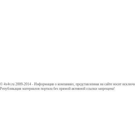
© 4x4v.ru 2009-2014 - Информация о компаниях, представленная на сайте носит исключ
Републикация материалов портала без прямой активной ссылки запрещена!