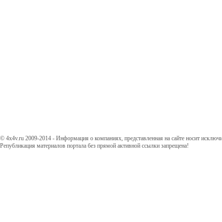
© 4x4v.ru 2009-2014 - Информация о компаниях, представленная на сайте носит исключ
Републикация материалов портала без прямой активной ссылки запрещена!