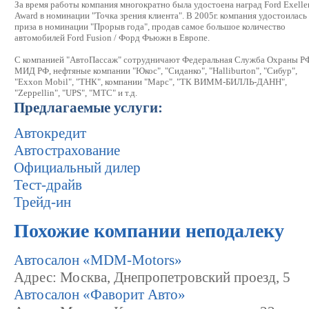
За время работы компания многократно была удостоена наград Ford Exelle
Award в номинации "Точка зрения клиента". В 2005г. компания удостоилась
приза в номинации "Прорыв года", продав самое большое количество
автомобилей Ford Fusion / Форд Фьюжн в Европе.
С компанией "АвтоПассаж" сотрудничают Федеральная Служба Охраны Р
МИД РФ, нефтяные компании "Юкос", "Сиданко", "Halliburton", "Сибур",
"Exxon Mobil", "ТНК", компании "Марс", "ТК ВИММ-БИЛЛЬ-ДАНН",
"Zeppellin", "UPS", "МТС" и т.д.
Предлагаемые услуги:
Автокредит
Автострахование
Официальный дилер
Тест-драйв
Трейд-ин
Похожие компании неподалеку
Автосалон «MDM-Motors»
Адрес: Москва, Днепропетровский проезд, 5
Автосалон «Фаворит Авто»