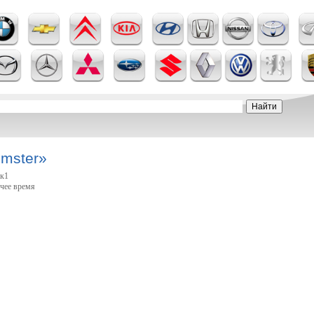
mster»
1к1
очее время