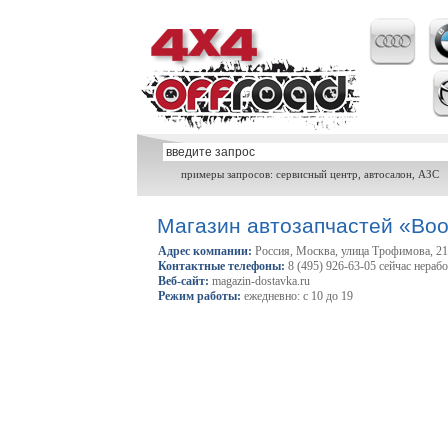
примеры запросов: сервисный центр, автосалон, АЗС
Магазин автозапчастей «Boo
Адрес компании:
Россия, Москва, улица Трофимова, 2
Контактные телефоны:
8 (495) 926-63-05 сейчас нераб
Веб-сайт:
magazin-dostavka.ru
Режим работы:
ежедневно: с 10 до 19