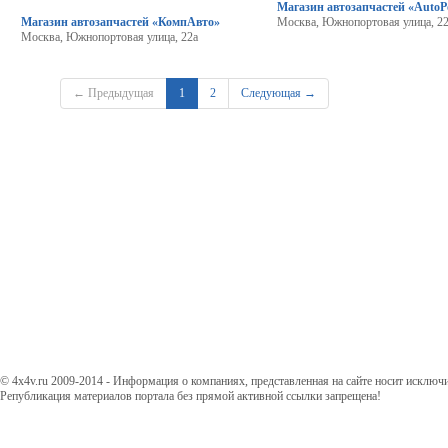
Магазин автозапчастей «AutoP
Магазин автозапчастей «КомпАвто»
Москва, Южнопортовая улица, 2
Москва, Южнопортовая улица, 22а
← Предыдущая
1
2
Следующая →
© 4x4v.ru 2009-2014 - Информация о компаниях, представленная на сайте носит исключ
Републикация материалов портала без прямой активной ссылки запрещена!