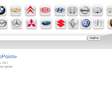
oPoint»
, 22с1
очее время