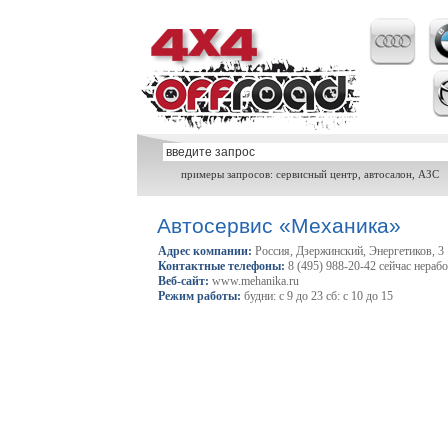
примеры запросов: сервисный центр, автосалон, АЗС
Автосервис «Механика»
Адрес компании:
Россия, Дзержинский, Энергетиков, 3
Контактные телефоны:
8 (495) 988-20-42 сейчас нераб
Веб-сайт:
www.mehanika.ru
Режим работы:
будни: с 9 до 23 сб: с 10 до 15