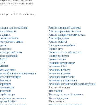
луги: бесконтакная мойка,
неров, шиномонтаж и многое
мя в уютной клиентской зоне,
краски для автомобиля
Ремонт топливной системы
а автомобиля
Ремонт тормозной системы
а дисков
Ремонт трещин лобовых стекол
ка автомобиля
Ремонт форсунок
ка лобового стекла
Ремонт ходовой
ка фар
Тонировка автомобиля
схождение
Тюнинг авто
овка рулевой рейки
Тюнинг выхлопной системы
овка сцепления
Тюнинг двигателя
 АКПП
Тюнинг салона
 ГУР
Удаление катализатора
 МКПП
Установка ГБО
автомагнитол
Установка вебасто
автомобильных кондиционеров
Установка ксенона
автосигнализаций
Установка магнитолы
бамперов
Установка сигнализации
вариатора
Установка сигнализации с автозапуском
генераторов
Химчистка салона
двигателя
Чип тюнинг
карбюратора
Чистка дроссельной заслонки
радиатора автомобиля
Чистка форсунок
рулевой рейки
Шиномонтаж