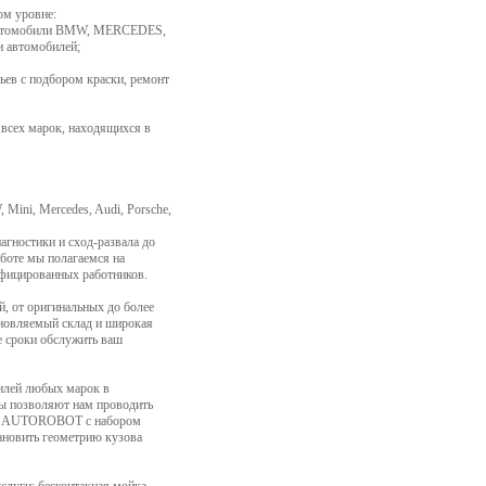
м уровне:
 автомобили BMW, MERCEDES,
и автомобилей;
льев с подбором краски, ремонт
 всех марок, находящихся в
Mini, Mercedes, Audi, Porsche,
гностики и сход-развала до
аботе мы полагаемся на
фицированных работников.
й, от оригинальных до более
новляемый склад и широкая
е сроки обслужить ваш
билей любых марок в
ы позволяют нам проводить
ель AUTOROBOT c набором
ановить геометрию кузова