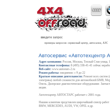
примеры запросов: сервисный центр, автосалон, АЗС
Автосервис «Автотехцентр 
Адрес компании:
Россия, Москва, Теплый Стан улица, 1
Контактные телефоны:
8 (495) 338-41-41 сейчас нераб
Веб-сайт:
www.autostars-2.ru
Режим работы:
ежедневно: с 9 до 22
Краткое описание деятельности:
Ремонт всех систем (
электрика) любой сложности для автомобилей БМВ, Мерс
Опель. Дилерское диагностическое оборудование. Запчасти
акции.
Автотехцентр АВТОСТАРС работает с 2001 года.
Нашим клиентам представлен широчайший спектр работ и
BMW, MERCEDES, AUDI, VW, OPEL и др.