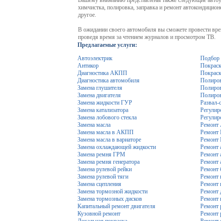
Вашему вниманию представлены также следующие автоус
химчистка, полировка, заправка и ремонт автокондицио
другое.
В ожидании своего автомобиля вы сможете провести вре
проведя время за чтением журналов и просмотром ТВ.
Предлагаемые услуги:
Автоэлектрик
Подбор 
Антикор
Покраск
Диагностика АКПП
Покраск
Диагностика автомобиля
Полиров
Замена глушителя
Полиров
Замена двигателя
Полиров
Замена жидкости ГУР
Развал-
Замена катализатора
Регулир
Замена лобового стекла
Регулир
Замена масла
Ремонт
Замена масла в АКПП
Ремонт
Замена масла в вариаторе
Ремонт
Замена охлаждающей жидкости
Ремонт 
Замена ремня ГРМ
Ремонт 
Замена ремня генератора
Ремонт 
Замена рулевой рейки
Ремонт 
Замена рулевой тяги
Ремонт 
Замена сцепления
Ремонт 
Замена тормозной жидкости
Ремонт 
Замена тормозных дисков
Ремонт 
Капитальный ремонт двигателя
Ремонт 
Кузовной ремонт
Ремонт 