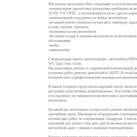
Мы можем предложить Вам следующие услуги на высоко
-компьютерная диагностика дилерскими приборами на
AUDI, VW, OPEL, и мультисканером на все другие марк
-компьютерный сход-развал на любые автомобили;
-кузовной ремонт (покраска кузова авто, бамперов, кры
кузова, вмятин, бамперов;
-полировка кузова автомобиля.
-На нашем складе в наличии автозапчасти на автомобили
обслуживании.
-мойка
-шиномонтаж
Специализация нашего автотехцентра - автомобили BMW, 
WV, Opel, Seat, Scoda.
Мы выполняем работы от современной компьютерной диа
кузовных работ, ремонта двигателей и АКПП. В своей р
большой опыт и профессионализм команды высококвали
В нашем техцентре представлен широкий спектр запчасте
доступных качественных неоригинальных. Постоянно об
сеть надежных поставщиков позволяют нам в кратчайши
автомобиль.
Кузовной цех автосервиса осуществляет ремонт автомо
кратчайшие сроки. Имеющееся оборудование и материал
полный цикл работ по современным стандартам. Стап
креплений для любого типа авто дает возможность восст
автомобиля даже с самыми сложными повреждениями.