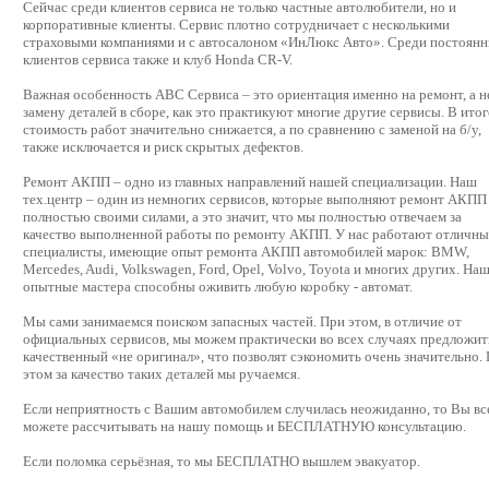
Сейчас среди клиентов сервиса не только частные автолюбители, но и
корпоративные клиенты. Сервис плотно сотрудничает с несколькими
страховыми компаниями и с автосалоном «ИнЛюкс Авто». Среди постоян
клиентов сервиса также и клуб Honda CR-V.
Важная особенность АВС Сервиса – это ориентация именно на ремонт, а н
замену деталей в сборе, как это практикуют многие другие сервисы. В итог
стоимость работ значительно снижается, а по сравнению с заменой на б/у,
также исключается и риск скрытых дефектов.
Ремонт АКПП – одно из главных направлений нашей специализации. Наш
тех.центр – один из немногих сервисов, которые выполняют ремонт АКПП
полностью своими силами, а это значит, что мы полностью отвечаем за
качество выполненной работы по ремонту АКПП. У нас работают отличны
специалисты, имеющие опыт ремонта АКПП автомобилей марок: BMW,
Mercedes, Audi, Volkswagen, Ford, Opel, Volvo, Toyota и многих других. На
опытные мастера способны оживить любую коробку - автомат.
Мы сами занимаемся поиском запасных частей. При этом, в отличие от
официальных сервисов, мы можем практически во всех случаях предложит
качественный «не оригинал», что позволят сэкономить очень значительно.
этом за качество таких деталей мы ручаемся.
Если неприятность с Вашим автомобилем случилась неожиданно, то Вы вс
можете рассчитывать на нашу помощь и БЕСПЛАТНУЮ консультацию.
Если поломка серьёзная, то мы БЕСПЛАТНО вышлем эвакуатор.