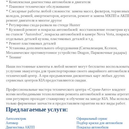
* Комплексная диагностика автомобиля и двигателя
* Плановое техническое обслуживание
* Слесарные работы любой сложности: замена масел, фильтров, тормозны
колодок, ремней, амортизаторов, агрегатов, ремонт и замена МКПП и АКП
ремонт двигателя и многое другое
* Регулировка схода-развала на стенде Hunter
* Кузовной ремонт и покраска автомобилей: восстановление геометрии ку
на стапеле "Autorobot", покраска автомобилей в камере Nova Verta, покраск
отдельных деталей кузова, пластиковых деталей и т.д.
* Ремонт пластиковых деталей
* Установка дополнительного оборудования (Сигнализация, Ксенон,
Механическое противоугонное устройство Dragon, Парковочные радары)
* Тюнинг
Наши постоянные клиенты в любой момент могут бесплатно воспользоват
услугами эвакуатора для транспортировки своего аварийного автомобиля 
технический центр. А при предъявлении дисконтных карт любых других
сервисных центров KIA предоставляются скидки.
Профессиональные мастера технического центра «Стрим-Авто» владеют
всеми необходимыми технологиями ремонта автомобилей и замены агрегат
они регулярно проходят стажировку и обучение на заводе KIA. Мы исполь
только фирменные запчасти и предоставляем гарантии на все виды работ.
Предлагаемые услуги:
Автоэлектрик
Официальный сервис
Антикор
Подбор краски для автомобиля
Диагностика АКПП
Покраска автомобиля