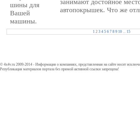
занимают достойное место
автопокрышек. Что же отл
1
2
3
4
5
6
7
8
9
10
...
15
© 4x4v.ru 2009-2014 - Информация о компаниях, представленная на сайте носит исключ
Републикация материалов портала без прямой активной ссылки запрещена!