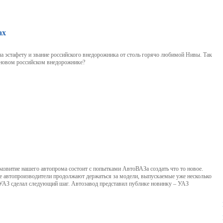
ах
ла эстафету и звание российского внедорожника от столь горячо любимой Нивы. Так
 новом российском внедорожнике?
развитие нашего автопрома состоит с попытками АвтоВАЗа создать что то новое.
е автопроизводители продолжают держаться за модели, выпускаемые уже несколько
, УАЗ сделал следующий шаг. Автозавод представил публике новинку – УАЗ