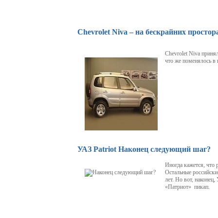
Chevrolet Niva – на бескрайних простор
Chevrolet Niva приня
что же поменялось в
УАЗ Patriot Наконец следующий шаг?
Иногда кажется, что 
Остальные российски
лет. Но вот, наконец
«Патриот» пикап.