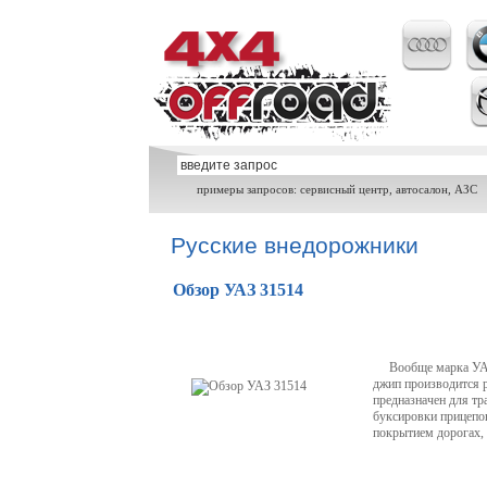
примеры запросов: сервисный центр, автосалон, АЗС
Русские внедорожники
Обзор УАЗ 31514
Вообще марка УАЗ 
джип производится р
предназначен для тр
буксировки прицепов
покрытием дорогах, 