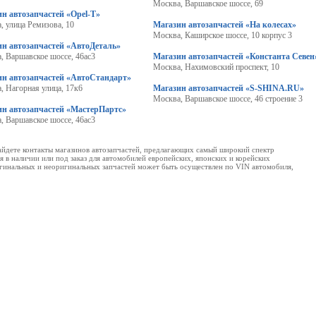
Москва, Варшавское шоссе, 69
н автозапчастей «Opel-T»
, улица Ремизова, 10
Магазин автозапчастей «На колесах»
Москва, Каширское шоссе, 10 корпус 3
ин автозапчастей «АвтоДеталь»
, Варшавское шоссе, 46ас3
Магазин автозапчастей «Константа Севен
Москва, Нахимовский проспект, 10
ин автозапчастей «АвтоСтандарт»
, Нагорная улица, 17к6
Магазин автозапчастей «S-SHINA.RU»
Москва, Варшавское шоссе, 46 строение 3
ин автозапчастей «МастерПартс»
, Варшавское шоссе, 46ас3
айдете контакты магазинов автозапчастей, предлагающих самый широкий спектр
 в наличии или под заказ для автомобилей европейских, японских и корейских
ригинальных и неоригинальных запчастей может быть осуществлен по VIN автомобиля,