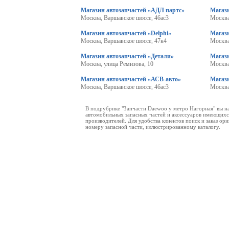
Магазин автозапчастей «АДЛ партс»
Магази
Москва, Варшавское шоссе, 46ас3
Москва
Магазин автозапчастей «Delphi»
Магаз
Москва, Варшавское шоссе, 47к4
Москва
Магазин автозапчастей «Детали»
Магаз
Москва, улица Ремизова, 10
Москва
Магазин автозапчастей «АСВ-авто»
Магаз
Москва, Варшавское шоссе, 46ас3
Москва
В подрубрике "Запчасти Daewoo у метро Нагорная" вы н
автомобильных запасных частей и аксессуаров имеющихся
производителей. Для удобства клиентов поиск и заказ о
номеру запасной части, иллюстрированному каталогу.