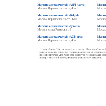
Магазин автозапчастей «АДЛ партс»
Магаз
Москва, Варшавское шоссе, 46ас3
Москва
Магазин автозапчастей «Delphi»
Магаз
Москва, Варшавское шоссе, 47к4
Москва
Магазин автозапчастей «Детали»
Магаз
Москва, улица Ремизова, 10
Москва
Магазин автозапчастей «АСВ-авто»
Магази
Москва, Варшавское шоссе, 46ас3
Москва
В подрубрике "Запчасти Jaguar у метро Нагорная" вы на
автомобильных запасных частей и аксессуаров имеющихся
производителей. Для удобства клиентов поиск и заказ о
номеру запасной части, иллюстрированному каталогу.