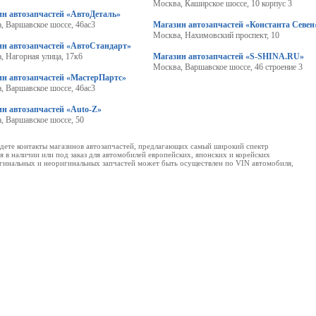
Москва, Каширское шоссе, 10 корпус 3
ин автозапчастей «АвтоДеталь»
, Варшавское шоссе, 46ас3
Магазин автозапчастей «Константа Севен
Москва, Нахимовский проспект, 10
ин автозапчастей «АвтоСтандарт»
, Нагорная улица, 17к6
Магазин автозапчастей «S-SHINA.RU»
Москва, Варшавское шоссе, 46 строение 3
ин автозапчастей «МастерПартс»
, Варшавское шоссе, 46ас3
н автозапчастей «Auto-Z»
, Варшавское шоссе, 50
йдете контакты магазинов автозапчастей, предлагающих самый широкий спектр
 в наличии или под заказ для автомобилей европейских, японских и корейских
ригинальных и неоригинальных запчастей может быть осуществлен по VIN автомобиля,