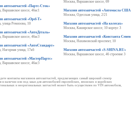
Москва, Варшавское шоссе, 69
ин автозапчастей «Партс-Сток»
, Варшавское шоссе, 46ас1
Магазин автозапчастей «Автомасла США
Москва, Одесская улица, 2/21
н автозапчастей «Opel-T»
, улица Ремизова, 10
Магазин автозапчастей «На колесах»
Москва, Каширское шоссе, 10 корпус 3
ин автозапчастей «АвтоДеталь»
, Варшавское шоссе, 46ас3
Магазин автозапчастей «Константа Севен
Москва, Нахимовский проспект, 10
ин автозапчастей «АвтоСтандарт»
, Нагорная улица, 17к6
Магазин автозапчастей «S-SHINA.RU»
Москва, Варшавское шоссе, 46 строение 3
ин автозапчастей «МастерПартс»
, Варшавское шоссе, 46ас3
йдете контакты магазинов автозапчастей, предлагающих самый широкий спектр
 в наличии или под заказ для автомобилей европейских, японских и корейских
ригинальных и неоригинальных запчастей может быть осуществлен по VIN автомобиля,