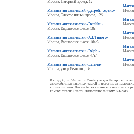
Москва, Нагорный проезд, 12
Магаз
Магазин автозапчастей «Детройт сервис»
Москва
Москва, Электролитный проезд, 12б
Магази
Магазин автозапчастей «Detalibu»
Москва
Москва, Варшавское шоссе, 38а
Магаз
Магазин автозапчастей «АДЛ партс»
Москва
Москва, Варшавское шоссе, 46ас3
Магаз
Магазин автозапчастей «Delphi»
Москва
Москва, Варшавское шоссе, 47к4
Магаз
Магазин автозапчастей «Детали»
Москва
Москва, улица Ремизова, 10
В подрубрике "Запчасти Mazda у метро Нагорная" вы на
автомобильных запасных частей и аксессуаров имеющихся
производителей. Для удобства клиентов поиск и заказ о
номеру запасной части, иллюстрированному каталогу.